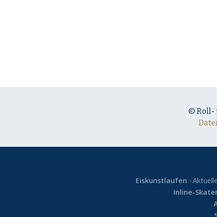
© Roll-
Date
Eiskunstlaufen
Aktuell
Inline-Skate