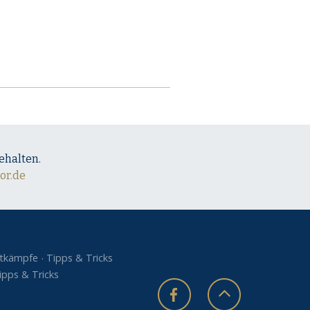
ehalten.
or.de
tkämpfe
Tipps & Tricks
ipps & Tricks
s
s