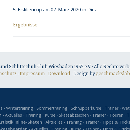
5. Eisliliencup am 07. März 2020 in Diez
Ergebnisse
 und Schlittschuh Club Wiesbaden 1955 e.V. · Alle Rechte vorb
nschutz
Impressum
Download
Design by
geschmackslab
es
Wintertraining
Sommertraining
Schnupperkurse
Trainer
Wet
n
Aktuelles
Training
Kurse
Skateabzeichen
Trainer
Touren
T
Artistik Inline-Skaten
Aktuelles
Training
Trainer
Tipps & Trick
Skateboarden
Aktuelles
Training
Kurse
Trainer
Tipps & Trick